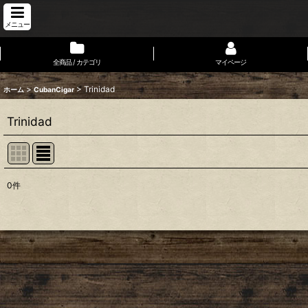
メニュー
全商品 / カテゴリ
マイページ
>
>
Trinidad
ホーム
CubanCigar
Trinidad
0
件
表示数
:
並び順
: