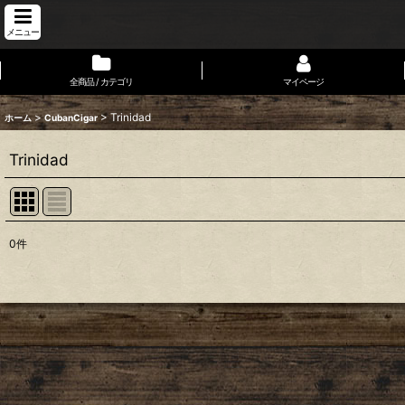
メニュー
全商品 / カテゴリ
マイページ
>
>
Trinidad
ホーム
CubanCigar
Trinidad
0
件
表示数
:
並び順
: