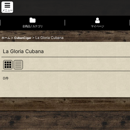
メニュー
全商品 / カテゴリ
マイページ
>
>
La Gloria Cubana
ホーム
CubanCigar
La Gloria Cubana
0
件
表示数
:
並び順
: