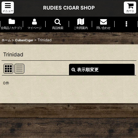
RUDIES CIGAR SHOP
メニュー
カート
全商品 / カテゴリ
マイページ
商品検索
ご利用案内
問い合わせ
>
>
Trinidad
ホーム
CubanCigar
Trinidad
表示順変更
閉じる
0
件
表示数
:
並び順
:
絞り込む