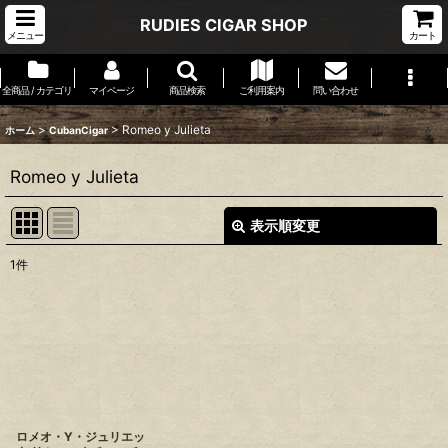
RUDIES CIGAR SHOP
メニュー
カート
全商品 / カテゴリ
マイページ
商品検索
ご利用案内
問い合わせ
>
>
Romeo y Julieta
ホーム
CubanCigar
Romeo y Julieta
表示順変更
閉じる
1
件
表示数
:
並び順
:
絞り込む
ロメオ・Y・ジュリエッ