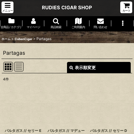
RUDIES CIGAR SHOP
メニュー
カート
全商品 / カテゴリ
マイページ
商品検索
ご利用案内
問い合わせ
>
>
Partagas
ホーム
CubanCigar
Partagas
表示順変更
閉じる
4
件
表示数
:
並び順
:
絞り込む
パルタガス // セリー E
パルタガス // マデュー
パルタガス // セリー D