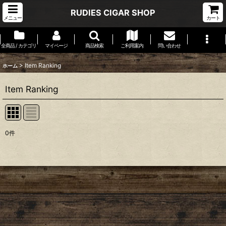
RUDIES CIGAR SHOP
メニュー
カート
全商品 / カテゴリ
マイページ
商品検索
ご利用案内
問い合わせ
>
Item Ranking
ホーム
Item Ranking
0
件