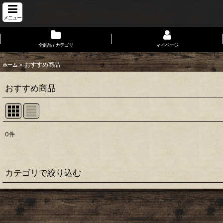
メニュー
全商品 / カテゴリ
マイページ
>
おすすめ商品
ホーム
おすすめ商品
0
件
表示数
:
並び順
:
カテゴリで絞り込む
CubanCigar
Accessories