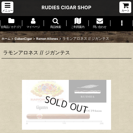
RUDIES CIGAR SHOP
メニュー
カート
全商品 / カテゴリ
マイページ
商品検索
ご利用案内
問い合わせ
>
>
>
ラモンアロネス // ジガンテス
ホーム
CubanCigar
Ramon Allones
ラモンアロネス // ジガンテス