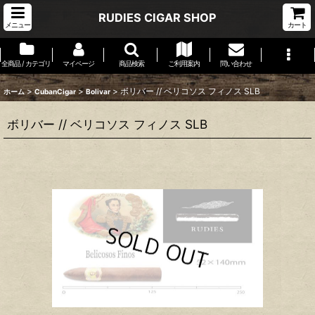
RUDIES CIGAR SHOP
メニュー
カート
全商品 / カテゴリ
マイページ
商品検索
ご利用案内
問い合わせ
>
>
>
ボリバー // ベリコソス フィノス SLB
ホーム
CubanCigar
Bolivar
ボリバー // ベリコソス フィノス SLB